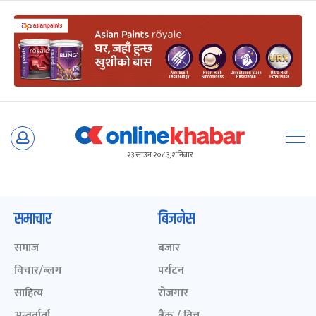
Skip
to
२३ साउन २०८३, शनिबार
content
समाचार
बिजनेस
समाज
बजार
विचार/ब्लग
पर्यटन
साहित्य
रोजगार
अन्तर्वार्ता
बैंक / वित्त