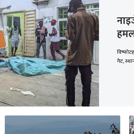
नाइज
हमला
विष्फोटह
गेट, स्