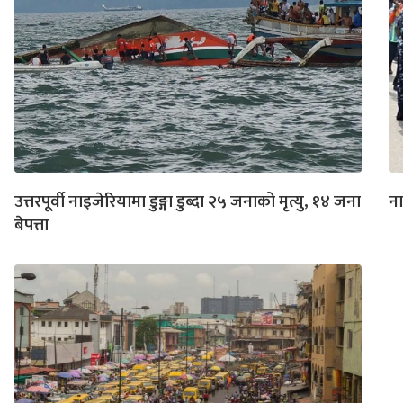
उत्तरपूर्वी नाइजेरियामा डुङ्गा डुब्दा २५ जनाको मृत्यु, १४ जना
ना
बेपत्ता