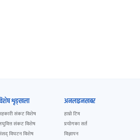
विशेष शृङ्खला
अनलाइनखबर
सहकारी संकट विशेष
हाम्रो टिम
लघुवित्त संकट विशेष
प्रयोगका सर्त
संसद् विघटन विशेष
विज्ञापन