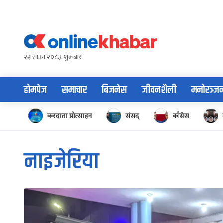
Skip
to
content
२२ साउन २०८३, शुक्रबार
होमपेज
समाचार
बिजनेस
जीवनशैली
मनोरञ्ज
करदाता प्रोत्साहन
संसद्
काँग्रेस
नाइजेरिया