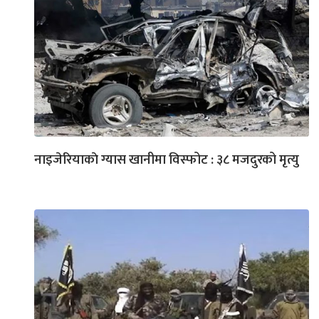
नाइजेरियाकाे ग्यास खानीमा विस्फोट : ३८ मजदुरको मृत्यु