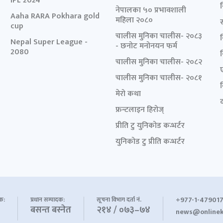
IPL 2024
नेपालका ५० प्रभावशाली
Aaha RARA Pokhara gold
महिला २०८०
cup
चालीस मुनिका चालीस- २०८३
Nepal Super League -
- छनोट मनोनयन फर्म
2080
चालीस मुनिका चालीस- २०८२
चालीस मुनिका चालीस- २०८१
मेरो कथा
द
फ्रन्टलाइन हिरोज्
प्रीति टु युनिकोड कन्भर्टर
युनिकोड टु प्रीति कन्भर्टर
+977-1-479017
शक:
प्रधान सम्पादक:
सूचना विभाग दर्ता नं.
बसन्त बस्नेत
२१४ / ०७३–७४
news@onlinek