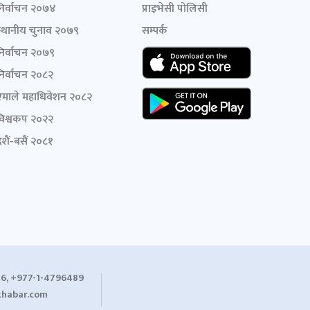
निर्वाचन २०७४
प्राइभेसी पोलिसी
स्थानीय चुनाव २०७९
सम्पर्क
निर्वाचन २०७९
निर्वाचन २०८२
एमाले महाधिवेशन २०८२
विश्वकप २०२२
शैं-बसैं २०८१
6, +977-1-4796489
habar.com