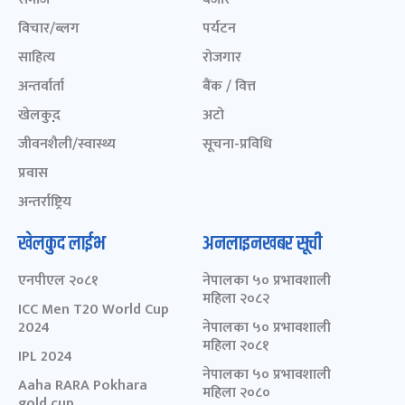
विचार/ब्लग
पर्यटन
साहित्य
रोजगार
अन्तर्वार्ता
बैंक / वित्त
खेलकुद़़
अटो
जीवनशैली/स्वास्थ्य
सूचना-प्रविधि
प्रवास
अन्तर्राष्ट्रिय
खेलकुद लाईभ
अनलाइनखबर सूची
एनपीएल २०८१
नेपालका ५० प्रभावशाली
महिला २०८२
ICC Men T20 World Cup
2024
नेपालका ५० प्रभावशाली
महिला २०८१
IPL 2024
नेपालका ५० प्रभावशाली
Aaha RARA Pokhara
महिला २०८०
gold cup