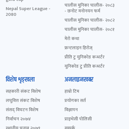
चालीस मुनिका चालीस- २०८३
Nepal Super League -
- छनोट मनोनयन फर्म
2080
चालीस मुनिका चालीस- २०८२
चालीस मुनिका चालीस- २०८१
मेरो कथा
फ्रन्टलाइन हिरोज्
प्रीति टु युनिकोड कन्भर्टर
युनिकोड टु प्रीति कन्भर्टर
विशेष शृङ्खला
अनलाइनखबर
सहकारी संकट विशेष
हाम्रो टिम
लघुवित्त संकट विशेष
प्रयोगका सर्त
संसद् विघटन विशेष
विज्ञापन
निर्वाचन २०७४
प्राइभेसी पोलिसी
स्थानीय चुनाव २०७९
सम्पर्क