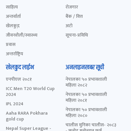
साहित्य
रोजगार
अन्तर्वार्ता
बैंक / वित्त
खेलकुद़़
अटो
जीवनशैली/स्वास्थ्य
सूचना-प्रविधि
प्रवास
अन्तर्राष्ट्रिय
खेलकुद लाईभ
अनलाइनखबर सूची
एनपीएल २०८१
नेपालका ५० प्रभावशाली
महिला २०८२
ICC Men T20 World Cup
2024
नेपालका ५० प्रभावशाली
महिला २०८१
IPL 2024
नेपालका ५० प्रभावशाली
Aaha RARA Pokhara
महिला २०८०
gold cup
चालीस मुनिका चालीस- २०८३
Nepal Super League -
- छनोट मनोनयन फर्म