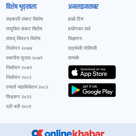
विशेष शृङ्खला
अनलाइनखबर
सहकारी संकट विशेष
हाम्रो टिम
लघुवित्त संकट विशेष
प्रयोगका सर्त
संसद् विघटन विशेष
विज्ञापन
निर्वाचन २०७४
प्राइभेसी पोलिसी
स्थानीय चुनाव २०७९
सम्पर्क
निर्वाचन २०७९
निर्वाचन २०८२
एमाले महाधिवेशन २०८२
विश्वकप २०२२
दशैं-बसैं २०८१