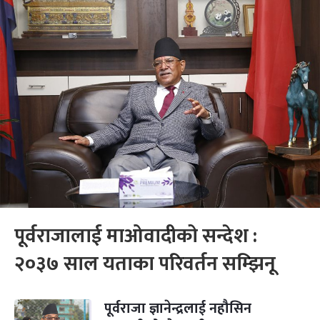
पूर्वराजालाई माओवादीको सन्देश :
२०३७ साल यताका परिवर्तन सम्झिनू
पूर्वराजा ज्ञानेन्द्रलाई नहौसिन