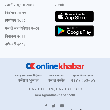
स्थानीय चुनाव २०७९
सम्पर्क
निर्वाचन २०७९
निर्वाचन २०८२
एमाले महाधिवेशन २०८२
विश्वकप २०२२
दशैं-बसैं २०८१
अध्यक्ष तथा प्रबन्ध निर्देशक:
प्रधान सम्पादक:
सूचना विभाग दर्ता नं.
धर्मराज भुसाल
बसन्त बस्नेत
२१४ / ०७३–७४
+977-1-4790176, +977-1-4796489
news@onlinekhabar.com