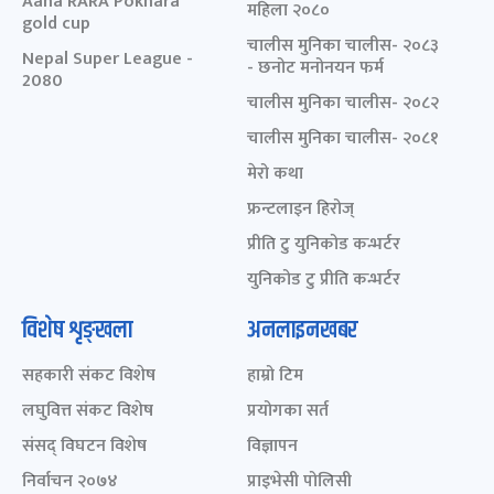
Aaha RARA Pokhara
महिला २०८०
gold cup
चालीस मुनिका चालीस- २०८३
Nepal Super League -
- छनोट मनोनयन फर्म
2080
चालीस मुनिका चालीस- २०८२
चालीस मुनिका चालीस- २०८१
मेरो कथा
फ्रन्टलाइन हिरोज्
प्रीति टु युनिकोड कन्भर्टर
युनिकोड टु प्रीति कन्भर्टर
विशेष शृङ्खला
अनलाइनखबर
सहकारी संकट विशेष
हाम्रो टिम
लघुवित्त संकट विशेष
प्रयोगका सर्त
संसद् विघटन विशेष
विज्ञापन
निर्वाचन २०७४
प्राइभेसी पोलिसी