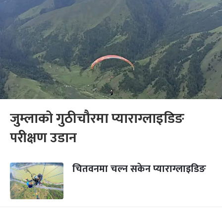
जुम्लाको गुठीचौरमा प्याराग्लाइडिङ
परीक्षण उडान
चितवनमा चल्न सकेन प्याराग्लाइडिङ