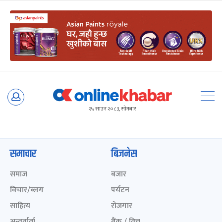
Skip
to
२५ साउन २०८३, सोमबार
content
समाचार
बिजनेस
समाज
बजार
विचार/ब्लग
पर्यटन
साहित्य
रोजगार
अन्तर्वार्ता
बैंक / वित्त