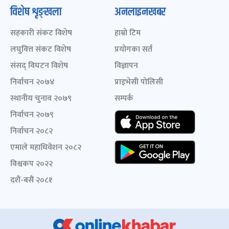
विशेष शृङ्खला
अनलाइनखबर
सहकारी संकट विशेष
हाम्रो टिम
लघुवित्त संकट विशेष
प्रयोगका सर्त
संसद् विघटन विशेष
विज्ञापन
निर्वाचन २०७४
प्राइभेसी पोलिसी
स्थानीय चुनाव २०७९
सम्पर्क
निर्वाचन २०७९
निर्वाचन २०८२
एमाले महाधिवेशन २०८२
विश्वकप २०२२
दशैं-बसैं २०८१