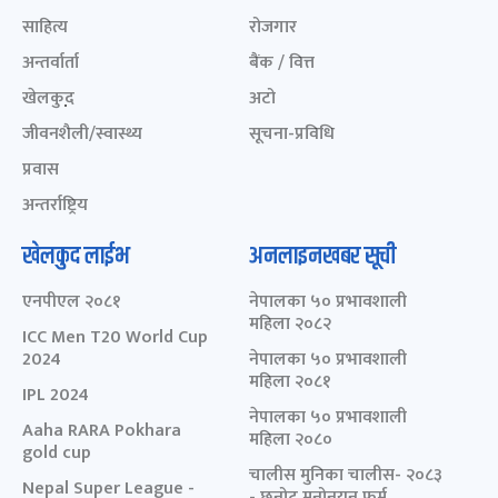
साहित्य
रोजगार
अन्तर्वार्ता
बैंक / वित्त
खेलकुद़़
अटो
जीवनशैली/स्वास्थ्य
सूचना-प्रविधि
प्रवास
अन्तर्राष्ट्रिय
खेलकुद लाईभ
अनलाइनखबर सूची
एनपीएल २०८१
नेपालका ५० प्रभावशाली
महिला २०८२
ICC Men T20 World Cup
2024
नेपालका ५० प्रभावशाली
महिला २०८१
IPL 2024
नेपालका ५० प्रभावशाली
Aaha RARA Pokhara
महिला २०८०
gold cup
चालीस मुनिका चालीस- २०८३
Nepal Super League -
- छनोट मनोनयन फर्म