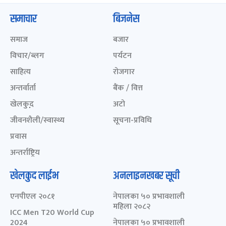
समाचार
बिजनेस
समाज
बजार
विचार/ब्लग
पर्यटन
साहित्य
रोजगार
अन्तर्वार्ता
बैंक / वित्त
खेलकुद़़
अटो
जीवनशैली/स्वास्थ्य
सूचना-प्रविधि
प्रवास
अन्तर्राष्ट्रिय
खेलकुद लाईभ
अनलाइनखबर सूची
एनपीएल २०८१
नेपालका ५० प्रभावशाली
महिला २०८२
ICC Men T20 World Cup
2024
नेपालका ५० प्रभावशाली