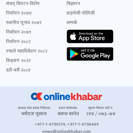
संसद् विघटन विशेष
विज्ञापन
निर्वाचन २०७४
प्राइभेसी पोलिसी
स्थानीय चुनाव २०७९
सम्पर्क
निर्वाचन २०७९
निर्वाचन २०८२
एमाले महाधिवेशन २०८२
विश्वकप २०२२
दशैं-बसैं २०८१
अध्यक्ष तथा प्रबन्ध निर्देशक:
प्रधान सम्पादक:
सूचना विभाग दर्ता नं.
धर्मराज भुसाल
बसन्त बस्नेत
२१४ / ०७३–७४
+977-1-4790176, +977-1-4796489
news@onlinekhabar.com