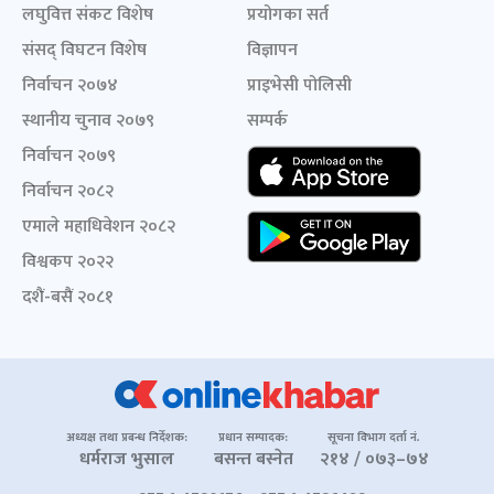
लघुवित्त संकट विशेष
प्रयोगका सर्त
संसद् विघटन विशेष
विज्ञापन
निर्वाचन २०७४
प्राइभेसी पोलिसी
स्थानीय चुनाव २०७९
सम्पर्क
निर्वाचन २०७९
निर्वाचन २०८२
एमाले महाधिवेशन २०८२
विश्वकप २०२२
दशैं-बसैं २०८१
अध्यक्ष तथा प्रबन्ध निर्देशक:
प्रधान सम्पादक:
सूचना विभाग दर्ता नं.
धर्मराज भुसाल
बसन्त बस्नेत
२१४ / ०७३–७४