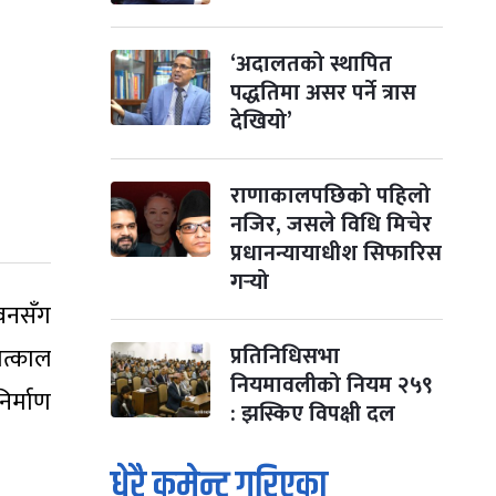
‘अदालतको स्थापित
पद्धतिमा असर पर्ने त्रास
देखियो’
राणाकालपछिको पहिलो
नजिर, जसले विधि मिचेर
प्रधानन्यायाधीश सिफारिस
गर्‍यो
ीवनसँग
प्रतिनिधिसभा
तत्काल
नियमावलीको नियम २५९
िर्माण
: झस्किए विपक्षी दल
धेरै कमेन्ट गरिएका