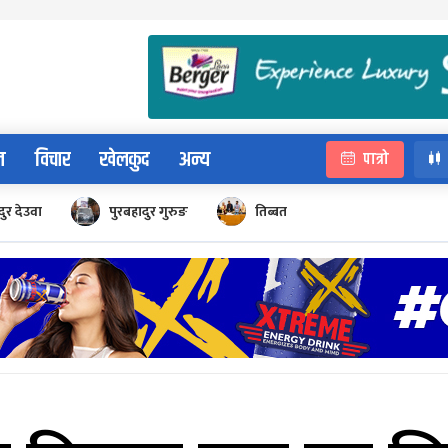
न
विचार
खेलकुद
अन्य
पात्रो
ुर देउवा
पुरबहादुर गुरुङ
तिब्बत