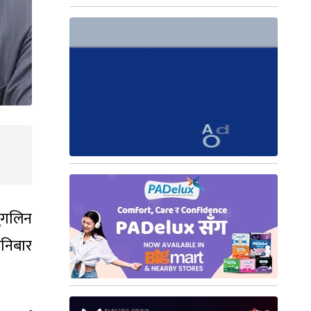
मुगलिन
निबार