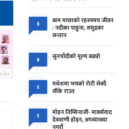
बाम माछाको रहस्यमय जीवन
९
: नदीका पाहुना, समुद्रका
सन्तान
सुनचाँदीको मूल्य बढ्यो
८
मधेशमा भयको रोटी सेक्दै
५
सीके राउत
मोहन तिम्सिनाजी- मार्क्सवाद
५
देववाणी होइन, अपव्याख्या
नगरौं