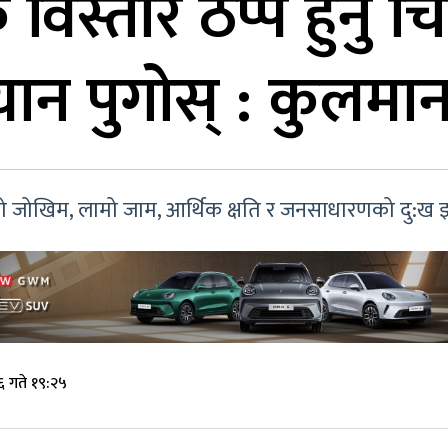
विस्तार ठप्प हुनु 
ान पुगोस् : कुलमा
ाको जोखिम, लामो जाम, आर्थिक क्षति र जनसाधारणको दु:ख झ
 गते १९:२५