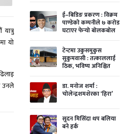
ई–बिडिङ प्रकरण : विक्रम
पाण्डेको कम्पनीले ७ करोड
घटाएर फेर्‍यो बोलकबोल
यात्रु
ामा यो
टेन्टमा उकुसमुकुस
सुकुमवासी : तत्काललाई
ठिक, भविष्य अनिश्चित
 ढिलाइ
ो उनले
डा. मनोज शर्मा :
चोलेन्द्रशमशेरका ‘हिरा’
सुदन मिसिंदा थप बलिया
बने हर्क