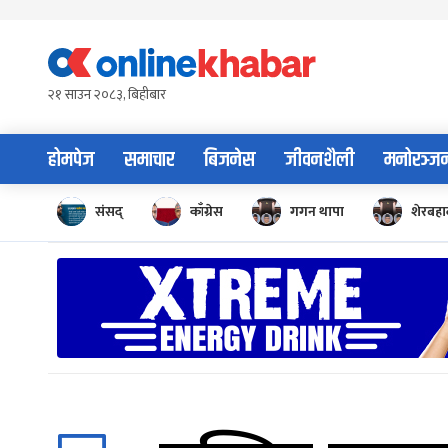
Skip
to
content
२१ साउन २०८३, बिहीबार
होमपेज
समाचार
बिजनेस
जीवनशैली
मनोरञ्ज
संसद्
काँग्रेस
गगन थापा
शेरबहाद