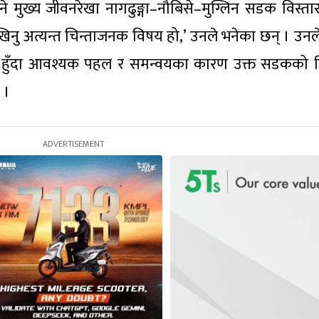
े मुख्य जीवनरेखा नागढुङ्गा–नौबिसे–मुग्लिन सडक विस्तार
िनु अत्यन्त चिन्ताजनक विषय हो,’ उनले भनेका छन् । उन
्री हुँदा आवश्यक पहल र समन्वयका कारण उक्त सडकको न
 ।