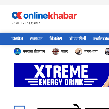
Skip
to
content
२२ साउन २०८३, शुक्रबार
होमपेज
समाचार
बिजनेस
जीवनशैली
मनोरञ्ज
करदाता प्रोत्साहन
संसद्
गगन थापा