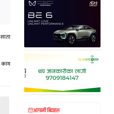
 साता
ा काम
आगामी बिदाहरु