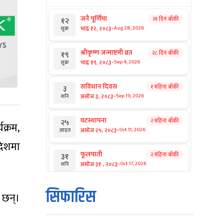
जनै पूर्णिमा
२१ दिन बाँकी
१२
-
भाद्र १२, २०८३
Aug 28, 2026
शुक्र
श्रीकृष्ण जन्माष्टमी व्रत
२८ दिन बाँकी
१९
-
भाद्र १९, २०८३
Sep 4, 2026
शुक्र
संविधान दिवस
१ महिना बाँकी
३
-
असोज ३, २०८३
Sep 19, 2026
शनि
घटस्थापना
२ महिना बाँकी
२५
क्रम,
-
असोज २५, २०८३
Oct 11, 2026
आइत
 देशमा
फूलपाती
२ महिना बाँकी
३१
-
असोज ३१ , २०८३
Oct 17, 2026
शनि
कार्तिक सङ्क्रान्ति
२ महिना बाँकी
१
सिफारिस
 छन्।
-
कार्तिक १, २०८३
Oct 18, 2026
आइत