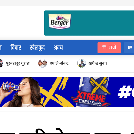
न
विचार
खेलकुद
अन्य
पात्रो
पुरबहादुर गुरुङ
एमाले-संकट
खगेन्द्र सुनार