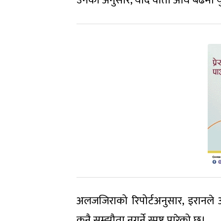
उनका अनुसार, यदि वार्ता अघि बढेमा 
अलजजिराको रिपोर्टअनुसार, इरानले आ
कुनै सम्झौता नगर्ने स्पष्ट पारेको छ।