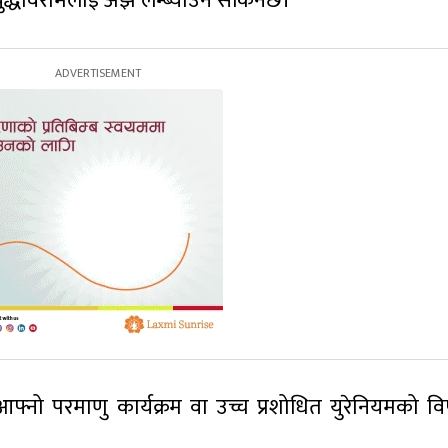
युद्धविरामलाई अझ लम्ब्याउन सकिनेछ।
फ्नो परमाणु कार्यक्रम वा उच्च प्रशोधित युरेनियमको व