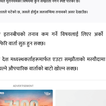
धित युरेनियमको विषयमा कुनै सम्झौता नगर्ने स्पष्ट पारेको छ।
िशतले घटेको छ, जसले होर्मुज जलसन्धिमा तनावको असर देखाउँछ।
र इरानबीचको तनाव कम गर्ने विषयलाई लिएर अर्को
रि वार्ता सुरु हुन सक्छ।
दुवै देश मध्यस्थकर्ताहरूमार्फत एउटा सम्झौताको मस्यौदाम
ल्ने औपचारिक वार्ताको बाटो खोल्न सक्छ।