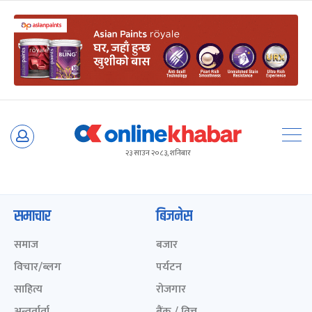
Skip
to
२३ साउन २०८३, शनिबार
content
समाचार
बिजनेस
समाज
बजार
विचार/ब्लग
पर्यटन
साहित्य
रोजगार
अन्तर्वार्ता
बैंक / वित्त