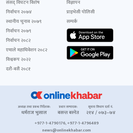
संसद् विघटन विशेष
विज्ञापन
निर्वाचन २०७४
प्राइभेसी पोलिसी
स्थानीय चुनाव २०७९
सम्पर्क
निर्वाचन २०७९
निर्वाचन २०८२
एमाले महाधिवेशन २०८२
विश्वकप २०२२
दशैं-बसैं २०८१
अध्यक्ष तथा प्रबन्ध निर्देशक:
प्रधान सम्पादक:
सूचना विभाग दर्ता नं.
धर्मराज भुसाल
बसन्त बस्नेत
२१४ / ०७३–७४
+977-1-4790176, +977-1-4796489
news@onlinekhabar.com