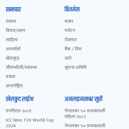
समाचार
बिजनेस
समाज
बजार
विचार/ब्लग
पर्यटन
साहित्य
रोजगार
अन्तर्वार्ता
बैंक / वित्त
खेलकुद़़
अटो
जीवनशैली/स्वास्थ्य
सूचना-प्रविधि
प्रवास
अन्तर्राष्ट्रिय
खेलकुद लाईभ
अनलाइनखबर सूची
एनपीएल २०८१
नेपालका ५० प्रभावशाली
महिला २०८२
ICC Men T20 World Cup
2024
नेपालका ५० प्रभावशाली