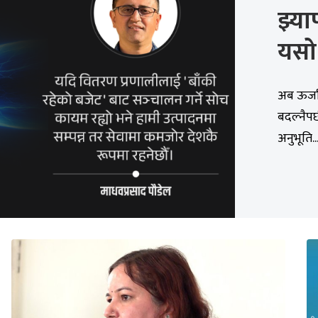
झ्या
यसो 
अब ऊर्जा
बदल्नैपर
अनुभूति..