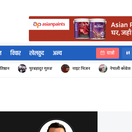
न
विचार
खेलकुद
अन्य
पात्रो
रतिष्ठान
पुरबहादुर गुरुङ
नाइट भिजन
नेपाली काँग्रेस