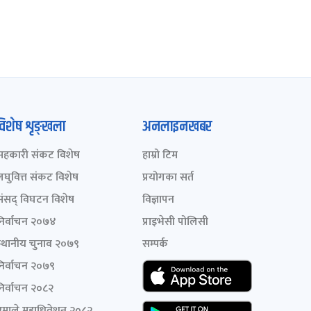
विशेष शृङ्खला
अनलाइनखबर
सहकारी संकट विशेष
हाम्रो टिम
लघुवित्त संकट विशेष
प्रयोगका सर्त
संसद् विघटन विशेष
विज्ञापन
निर्वाचन २०७४
प्राइभेसी पोलिसी
स्थानीय चुनाव २०७९
सम्पर्क
निर्वाचन २०७९
निर्वाचन २०८२
एमाले महाधिवेशन २०८२