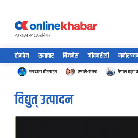
Skip
to
content
२३ साउन २०८३, शनिबार
होमपेज
समाचार
बिजनेस
जीवनशैली
मनोरञ्ज
करदाता प्रोत्साहन
एमाले-संकट
नेपाल प्रज्ञा प्
विद्युत् उत्पादन