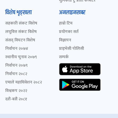
युनिकोड टु प्रीति कन्भर्टर
विशेष शृङ्खला
अनलाइनखबर
सहकारी संकट विशेष
हाम्रो टिम
लघुवित्त संकट विशेष
प्रयोगका सर्त
संसद् विघटन विशेष
विज्ञापन
निर्वाचन २०७४
प्राइभेसी पोलिसी
स्थानीय चुनाव २०७९
सम्पर्क
निर्वाचन २०७९
निर्वाचन २०८२
एमाले महाधिवेशन २०८२
विश्वकप २०२२
दशैं-बसैं २०८१