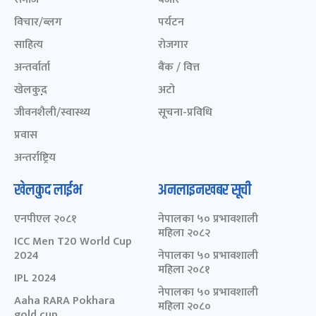
विचार/ब्लग
पर्यटन
साहित्य
रोजगार
अन्तर्वार्ता
बैंक / वित्त
खेलकुद़़
अटो
जीवनशैली/स्वास्थ्य
सूचना-प्रविधि
प्रवास
अन्तर्राष्ट्रिय
खेलकुद लाईभ
अनलाइनखबर सूची
एनपीएल २०८१
नेपालका ५० प्रभावशाली
महिला २०८२
ICC Men T20 World Cup
2024
नेपालका ५० प्रभावशाली
महिला २०८१
IPL 2024
नेपालका ५० प्रभावशाली
Aaha RARA Pokhara
महिला २०८०
gold cup