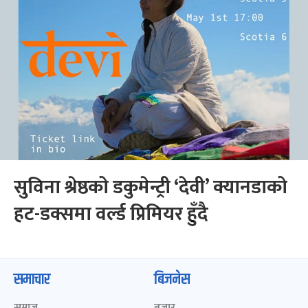
सुविना श्रेष्ठको डकुमेन्ट्री ‘देवी’ क्यानडाको
हट-डक्समा वर्ल्ड प्रिमियर हुँदै
समाचार
बिजनेस
समाज
बजार