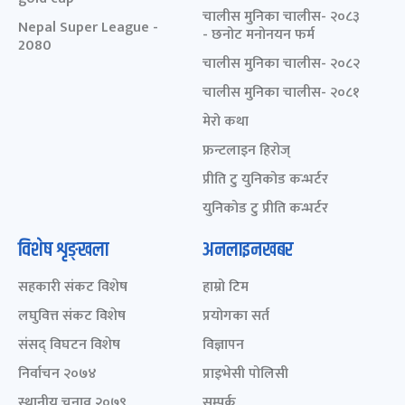
चालीस मुनिका चालीस- २०८३
Nepal Super League -
- छनोट मनोनयन फर्म
2080
चालीस मुनिका चालीस- २०८२
चालीस मुनिका चालीस- २०८१
मेरो कथा
फ्रन्टलाइन हिरोज्
प्रीति टु युनिकोड कन्भर्टर
युनिकोड टु प्रीति कन्भर्टर
विशेष शृङ्खला
अनलाइनखबर
सहकारी संकट विशेष
हाम्रो टिम
लघुवित्त संकट विशेष
प्रयोगका सर्त
संसद् विघटन विशेष
विज्ञापन
निर्वाचन २०७४
प्राइभेसी पोलिसी
स्थानीय चुनाव २०७९
सम्पर्क