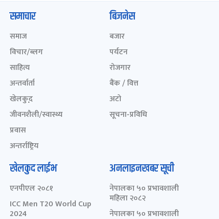
समाचार
बिजनेस
समाज
बजार
विचार/ब्लग
पर्यटन
साहित्य
रोजगार
अन्तर्वार्ता
बैंक / वित्त
खेलकुद़़
अटो
जीवनशैली/स्वास्थ्य
सूचना-प्रविधि
प्रवास
अन्तर्राष्ट्रिय
खेलकुद लाईभ
अनलाइनखबर सूची
एनपीएल २०८१
नेपालका ५० प्रभावशाली
महिला २०८२
ICC Men T20 World Cup
2024
नेपालका ५० प्रभावशाली