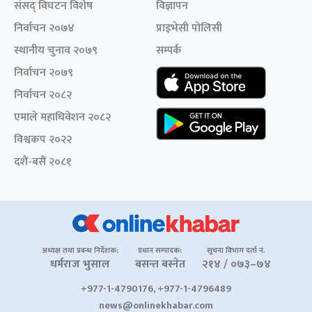
संसद् विघटन विशेष
विज्ञापन
निर्वाचन २०७४
प्राइभेसी पोलिसी
स्थानीय चुनाव २०७९
सम्पर्क
निर्वाचन २०७९
निर्वाचन २०८२
एमाले महाधिवेशन २०८२
विश्वकप २०२२
दशैं-बसैं २०८१
अध्यक्ष तथा प्रबन्ध निर्देशक:
प्रधान सम्पादक:
सूचना विभाग दर्ता नं.
धर्मराज भुसाल
बसन्त बस्नेत
२१४ / ०७३–७४
+977-1-4790176, +977-1-4796489
news@onlinekhabar.com