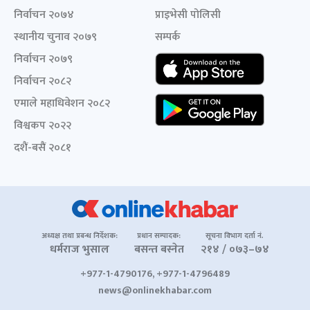
निर्वाचन २०७४
प्राइभेसी पोलिसी
स्थानीय चुनाव २०७९
सम्पर्क
निर्वाचन २०७९
निर्वाचन २०८२
एमाले महाधिवेशन २०८२
विश्वकप २०२२
दशैं-बसैं २०८१
अध्यक्ष तथा प्रबन्ध निर्देशक:
प्रधान सम्पादक:
सूचना विभाग दर्ता नं.
धर्मराज भुसाल
बसन्त बस्नेत
२१४ / ०७३–७४
+977-1-4790176, +977-1-4796489
news@onlinekhabar.com