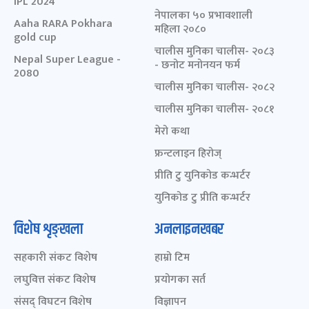
IPL 2024
नेपालका ५० प्रभावशाली
Aaha RARA Pokhara
महिला २०८०
gold cup
चालीस मुनिका चालीस- २०८३
Nepal Super League -
- छनोट मनोनयन फर्म
2080
चालीस मुनिका चालीस- २०८२
चालीस मुनिका चालीस- २०८१
मेरो कथा
फ्रन्टलाइन हिरोज्
प्रीति टु युनिकोड कन्भर्टर
युनिकोड टु प्रीति कन्भर्टर
विशेष शृङ्खला
अनलाइनखबर
सहकारी संकट विशेष
हाम्रो टिम
लघुवित्त संकट विशेष
प्रयोगका सर्त
संसद् विघटन विशेष
विज्ञापन