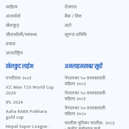
साहित्य
रोजगार
अन्तर्वार्ता
बैंक / वित्त
खेलकुद़़
अटो
जीवनशैली/स्वास्थ्य
सूचना-प्रविधि
प्रवास
अन्तर्राष्ट्रिय
खेलकुद लाईभ
अनलाइनखबर सूची
एनपीएल २०८१
नेपालका ५० प्रभावशाली
महिला २०८२
ICC Men T20 World Cup
2024
नेपालका ५० प्रभावशाली
महिला २०८१
IPL 2024
नेपालका ५० प्रभावशाली
Aaha RARA Pokhara
महिला २०८०
gold cup
चालीस मुनिका चालीस- २०८३
Nepal Super League -
- छनोट मनोनयन फर्म