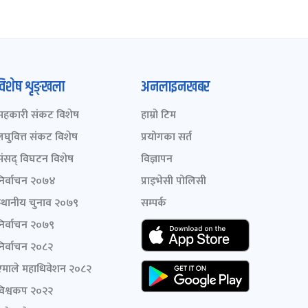
विशेष शृङ्खला
अनलाइनखबर
सहकारी संकट विशेष
हाम्रो टिम
लघुवित्त संकट विशेष
प्रयोगका सर्त
संसद् विघटन विशेष
विज्ञापन
निर्वाचन २०७४
प्राइभेसी पोलिसी
स्थानीय चुनाव २०७९
सम्पर्क
निर्वाचन २०७९
निर्वाचन २०८२
एमाले महाधिवेशन २०८२
विश्वकप २०२२