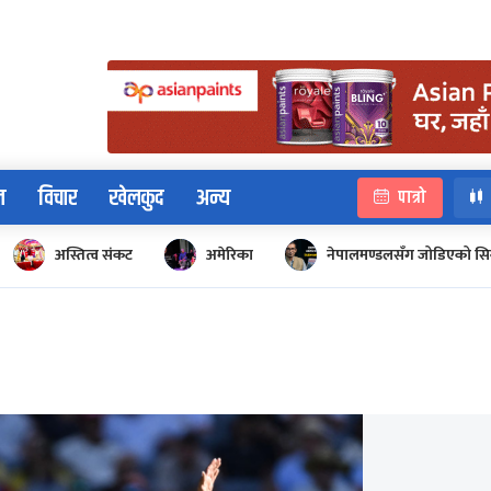
न
विचार
खेलकुद
अन्य
पात्रो
अस्तित्व संकट
अमेरिका
नेपालमण्डलसँग जोडिएको सि