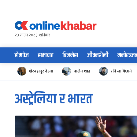
Skip
to
content
२३ साउन २०८३, शनिबार
होमपेज
समाचार
बिजनेस
जीवनशैली
मनोरञ्ज
शेरबहादुर देउवा
बालेन शाह
रवि लामिछाने
अस्ट्रेलिया र भारत