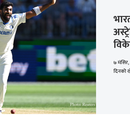
भारतव
अस्ट
विके
७ मंसिर,
दिनको खे