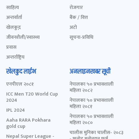
साहित्य
रोजगार
अन्तर्वार्ता
बैंक / वित्त
खेलकुद़़
अटो
जीवनशैली/स्वास्थ्य
सूचना-प्रविधि
प्रवास
अन्तर्राष्ट्रिय
खेलकुद लाईभ
अनलाइनखबर सूची
एनपीएल २०८१
नेपालका ५० प्रभावशाली
महिला २०८२
ICC Men T20 World Cup
2024
नेपालका ५० प्रभावशाली
महिला २०८१
IPL 2024
नेपालका ५० प्रभावशाली
Aaha RARA Pokhara
महिला २०८०
gold cup
चालीस मुनिका चालीस- २०८३
Nepal Super League -
- छनोट मनोनयन फर्म