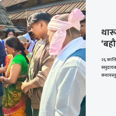
थार
‘बहौ
२६ कात्
समुदायक
कथावस्तु.