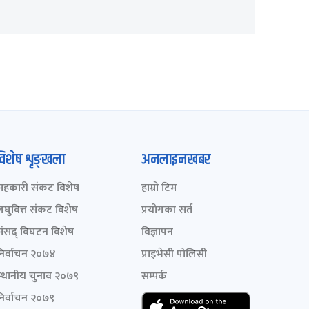
विशेष शृङ्खला
अनलाइनखबर
सहकारी संकट विशेष
हाम्रो टिम
लघुवित्त संकट विशेष
प्रयोगका सर्त
संसद् विघटन विशेष
विज्ञापन
निर्वाचन २०७४
प्राइभेसी पोलिसी
स्थानीय चुनाव २०७९
सम्पर्क
निर्वाचन २०७९