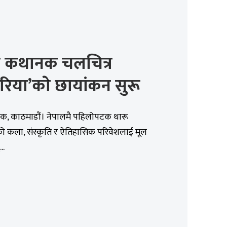
ू कथानक चलचित्र
रिया’काे छायांकन सुरू
तिक, काठमाडौं। नेपालमै पहिलोपटक थारू
ो कला, संस्कृति र ऐतिहासिक परिवेशलाई मूल
..