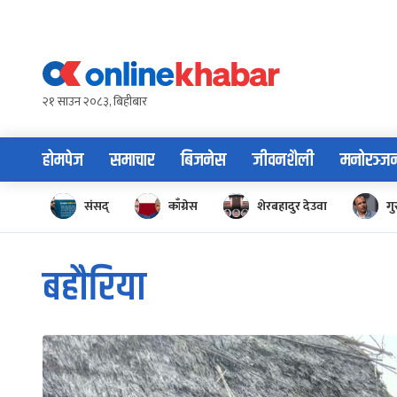
Skip
to
content
२१ साउन २०८३, बिहीबार
होमपेज
समाचार
बिजनेस
जीवनशैली
मनोरञ्ज
संसद्
काँग्रेस
शेरबहादुर देउवा
गु
बहौरिया