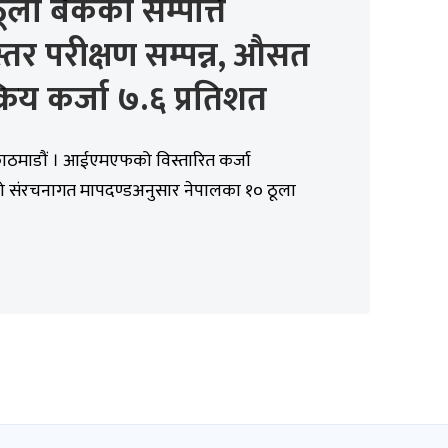
ूला बैंकको सम्पत्ति
्तर परीक्षण सम्पन्न, औसत
क्रिय कर्जा ७.६ प्रतिशत
काठमाडौं । आईएमएफको विस्तारित कर्जा
ो संरचनागत मापदण्डअनुसार नेपालका १० ठूला