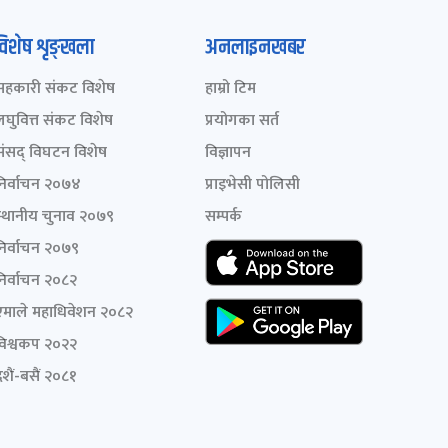
विशेष शृङ्खला
अनलाइनखबर
सहकारी संकट विशेष
हाम्रो टिम
लघुवित्त संकट विशेष
प्रयोगका सर्त
संसद् विघटन विशेष
विज्ञापन
निर्वाचन २०७४
प्राइभेसी पोलिसी
स्थानीय चुनाव २०७९
सम्पर्क
निर्वाचन २०७९
निर्वाचन २०८२
एमाले महाधिवेशन २०८२
विश्वकप २०२२
शैं-बसैं २०८१