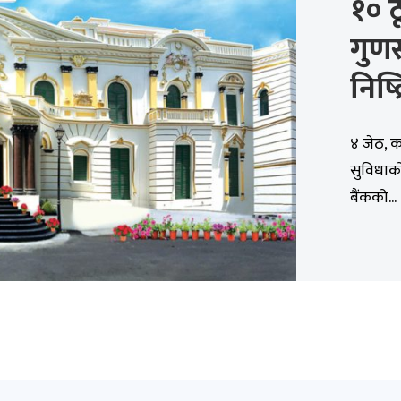
१० ठ
गुणस
निष्
४ जेठ, 
सुविधाक
बैंकको...