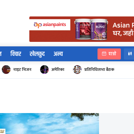
न
विचार
खेलकुद
अन्य
पात्रो
नाइट भिजन
अमेरिका
प्रतिनिधिसभा बैठक