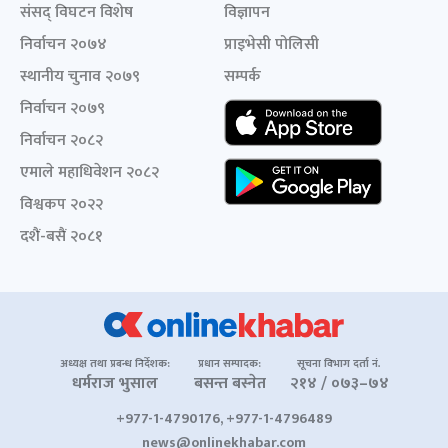
संसद् विघटन विशेष
विज्ञापन
निर्वाचन २०७४
प्राइभेसी पोलिसी
स्थानीय चुनाव २०७९
सम्पर्क
निर्वाचन २०७९
निर्वाचन २०८२
एमाले महाधिवेशन २०८२
विश्वकप २०२२
दशैं-बसैं २०८१
अध्यक्ष तथा प्रबन्ध निर्देशक:
प्रधान सम्पादक:
सूचना विभाग दर्ता नं.
धर्मराज भुसाल
बसन्त बस्नेत
२१४ / ०७३–७४
+977-1-4790176, +977-1-4796489
news@onlinekhabar.com