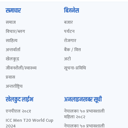
समाचार
बिजनेस
समाज
बजार
विचार/ब्लग
पर्यटन
साहित्य
रोजगार
अन्तर्वार्ता
बैंक / वित्त
खेलकुद़़
अटो
जीवनशैली/स्वास्थ्य
सूचना-प्रविधि
प्रवास
अन्तर्राष्ट्रिय
खेलकुद लाईभ
अनलाइनखबर सूची
एनपीएल २०८१
नेपालका ५० प्रभावशाली
महिला २०८२
ICC Men T20 World Cup
2024
नेपालका ५० प्रभावशाली