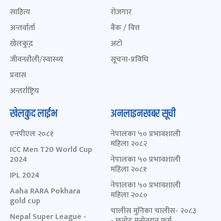
साहित्य
रोजगार
अन्तर्वार्ता
बैंक / वित्त
खेलकुद़़
अटो
जीवनशैली/स्वास्थ्य
सूचना-प्रविधि
प्रवास
अन्तर्राष्ट्रिय
खेलकुद लाईभ
अनलाइनखबर सूची
एनपीएल २०८१
नेपालका ५० प्रभावशाली
महिला २०८२
ICC Men T20 World Cup
2024
नेपालका ५० प्रभावशाली
महिला २०८१
IPL 2024
नेपालका ५० प्रभावशाली
Aaha RARA Pokhara
महिला २०८०
gold cup
चालीस मुनिका चालीस- २०८३
Nepal Super League -
- छनोट मनोनयन फर्म