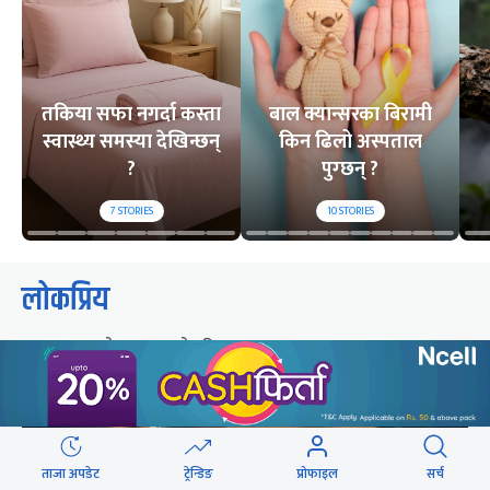
तकिया सफा नगर्दा कस्ता
बाल क्यान्सरका बिरामी
स्वास्थ्य समस्या देखिन्छन्
किन ढिलो अस्पताल
?
पुग्छन् ?
7
STORIES
10
STORIES
लोकप्रिय
२४ घण्टा
यो साता
यो महिना
ताजा अपडेट
ट्रेन्डिङ
प्रोफाइल
सर्च