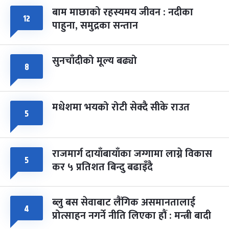
बाम माछाको रहस्यमय जीवन : नदीका
१२
फागुपूर्णिमा
७ महिना बाँकी
८
पाहुना, समुद्रका सन्तान
-
चैत्र ८, २०८३
Mar 22, 2027
सोम
सुनचाँदीको मूल्य बढ्यो
८
मधेशमा भयको रोटी सेक्दै सीके राउत
५
राजमार्ग दायाँबायाँका जग्गामा लाग्ने विकास
५
कर ५ प्रतिशत बिन्दु बढाइँदै
ब्लु बस सेवाबाट लैंगिक असमानतालाई
४
प्रोत्साहन नगर्ने नीति लिएका हौं : मन्त्री बादी