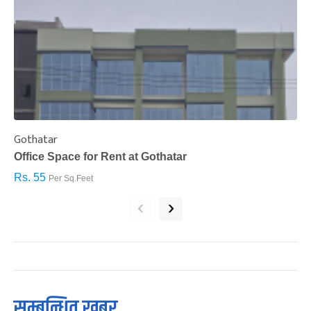
Gothatar
S
Office Space for Rent at Gothatar
H
Rs. 55
R
Per Sq.Feet
‹
›
सम्बन्धित खबर