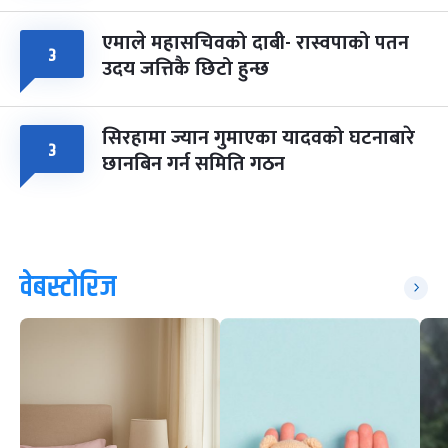
एमाले महासचिवको दाबी- रास्वपाको पतन
३
उदय जत्तिकै छिटो हुन्छ
सिरहामा ज्यान गुमाएका यादवको घटनाबारे
३
छानबिन गर्न समिति गठन
वेबस्टोरिज