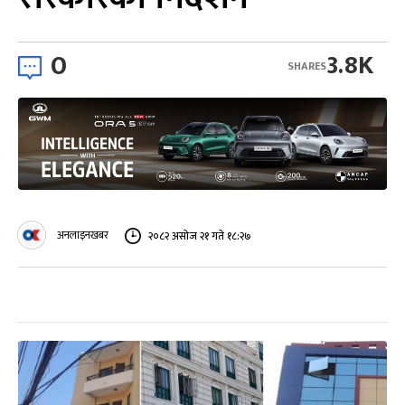
0
3.8K
SHARES
अनलाइनखबर
२०८२ असोज २१ गते १८:२७