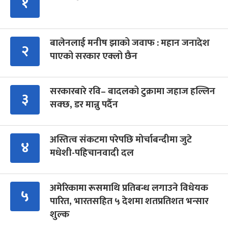
१
बालेनलाई मनीष झाको जवाफ : महान जनादेश
२
पाएको सरकार एक्लो छैन
सरकारबारे रवि– बादलको टुक्रामा जहाज हल्लिन
३
सक्छ, डर मान्नु पर्दैन
अस्तित्व संकटमा परेपछि मोर्चाबन्दीमा जुटे
४
मधेशी-पहिचानवादी दल
अमेरिकामा रूसमाथि प्रतिबन्ध लगाउने विधेयक
५
पारित, भारतसहित ५ देशमा शतप्रतिशत भन्सार
शुल्क