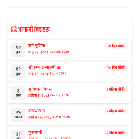
आगामी बिदाहरु
जनै पूर्णिमा
२० दिन बाँकी
१२
-
भाद्र १२, २०८३
Aug 28, 2026
शुक्र
श्रीकृष्ण जन्माष्टमी व्रत
२७ दिन बाँकी
१९
-
भाद्र १९, २०८३
Sep 4, 2026
शुक्र
संविधान दिवस
१ महिना बाँकी
३
-
असोज ३, २०८३
Sep 19, 2026
शनि
घटस्थापना
२ महिना बाँकी
२५
-
असोज २५, २०८३
Oct 11, 2026
आइत
फूलपाती
२ महिना बाँकी
३१
-
असोज ३१ , २०८३
Oct 17, 2026
शनि