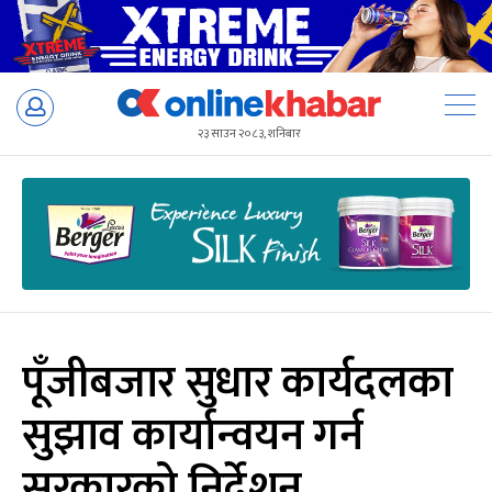
Skip
to
२३ साउन २०८३, शनिबार
content
पूँजीबजार सुधार कार्यदलका
सुझाव कार्यान्वयन गर्न
सरकारको निर्देशन