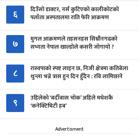
दिउँसो डाक्टर, नर्स कुटिएको कालीकोटको
६
पलाँता अस्पतालमा राति फेरि आक्रमण
मुगल आक्रमणले तहसनहस सिम्रौनगढको
७
सभ्यता नेपाल खाल्डोले कसरी जोगायो ?
रास्वपाको स्पष्ट लाइन छ, निजी क्षेत्रमा कतिबेला
८
थुन्ला भन्ने त्रास हुन दिन हुँदैन : रवि लामिछाने
उहिलेको ‘बर्दीबास चोक’ अहिले मधेशकै
९
‘कनेक्टिभिटी हब’
Advertisment