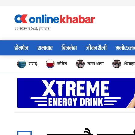
Skip
to
content
२२ साउन २०८३, शुक्रबार
होमपेज
समाचार
बिजनेस
जीवनशैली
मनोरञ्ज
संसद्
काँग्रेस
गगन थापा
शेरबहाद