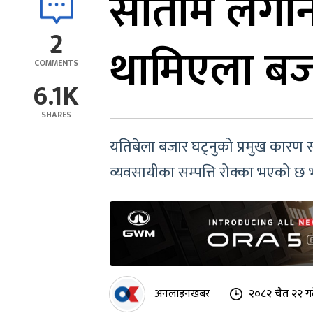
सातामै लगानी
2
थामिएला बज
COMMENTS
6.1K
SHARES
यतिबेला बजार घट्नुको प्रमुख कारण स
व्यवसायीका सम्पत्ति रोक्का भएको छ भ
अनलाइनखबर
२०८२ चैत २२ ग