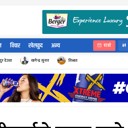
न
विचार
खेलकुद
अन्य
पात्रो
ुर देउवा
खगेन्द्र सुनार
तिब्बत