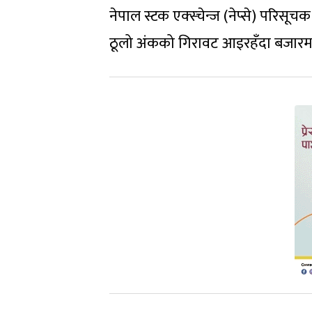
नेपाल स्टक एक्स्चेन्ज (नेप्से) परि
ठूलो अंकको गिरावट आइरहँदा बजारमा 