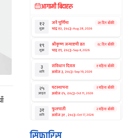
आगामी बिदाहरु
जनै पूर्णिमा
२१ दिन बाँकी
१२
-
भाद्र १२, २०८३
Aug 28, 2026
शुक्र
श्रीकृष्ण जन्माष्टमी व्रत
२८ दिन बाँकी
१९
-
भाद्र १९, २०८३
Sep 4, 2026
शुक्र
संविधान दिवस
१ महिना बाँकी
३
-
असोज ३, २०८३
Sep 19, 2026
शनि
घटस्थापना
२ महिना बाँकी
२५
-
असोज २५, २०८३
Oct 11, 2026
आइत
ाँ
फूलपाती
२ महिना बाँकी
३१
-
असोज ३१ , २०८३
Oct 17, 2026
शनि
कार्तिक सङ्क्रान्ति
२ महिना बाँकी
१
सिफारिस
-
कार्तिक १, २०८३
Oct 18, 2026
आइत