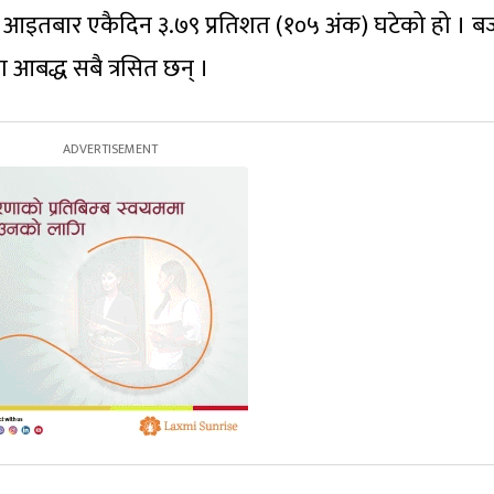
सूचक आइतबार एकैदिन ३.७९ प्रतिशत (१०५ अंक) घटेको हो । ब
आबद्ध सबै त्रसित छन् ।