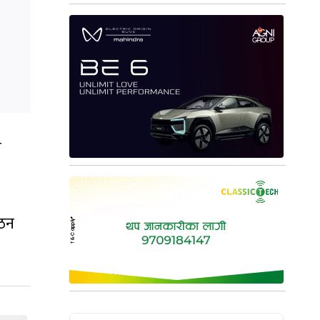
ो
गठन