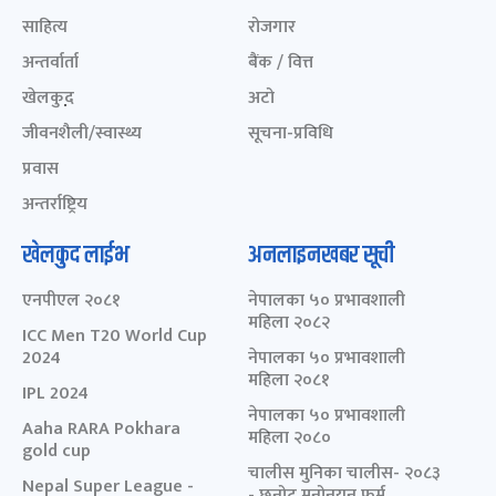
साहित्य
रोजगार
अन्तर्वार्ता
बैंक / वित्त
खेलकुद़़
अटो
जीवनशैली/स्वास्थ्य
सूचना-प्रविधि
प्रवास
अन्तर्राष्ट्रिय
खेलकुद लाईभ
अनलाइनखबर सूची
एनपीएल २०८१
नेपालका ५० प्रभावशाली
महिला २०८२
ICC Men T20 World Cup
2024
नेपालका ५० प्रभावशाली
महिला २०८१
IPL 2024
नेपालका ५० प्रभावशाली
Aaha RARA Pokhara
महिला २०८०
gold cup
चालीस मुनिका चालीस- २०८३
Nepal Super League -
- छनोट मनोनयन फर्म