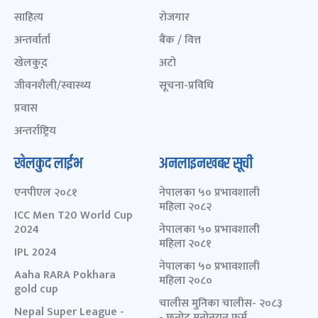
साहित्य
रोजगार
अन्तर्वार्ता
बैंक / वित्त
खेलकुद़़
अटो
जीवनशैली/स्वास्थ्य
सूचना-प्रविधि
प्रवास
अन्तर्राष्ट्रिय
खेलकुद लाईभ
अनलाइनखबर सूची
एनपीएल २०८१
नेपालका ५० प्रभावशाली
महिला २०८२
ICC Men T20 World Cup
2024
नेपालका ५० प्रभावशाली
महिला २०८१
IPL 2024
नेपालका ५० प्रभावशाली
Aaha RARA Pokhara
महिला २०८०
gold cup
चालीस मुनिका चालीस- २०८३
Nepal Super League -
- छनोट मनोनयन फर्म