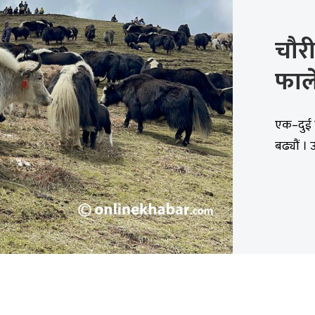
चौरी
फाल
एक–दुई ठ
बढ्यौं ।