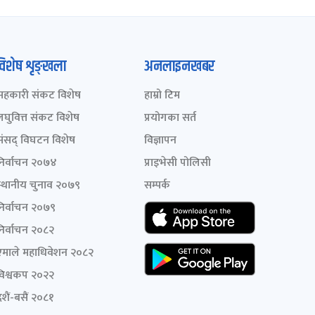
विशेष शृङ्खला
अनलाइनखबर
सहकारी संकट विशेष
हाम्रो टिम
लघुवित्त संकट विशेष
प्रयोगका सर्त
संसद् विघटन विशेष
विज्ञापन
निर्वाचन २०७४
प्राइभेसी पोलिसी
स्थानीय चुनाव २०७९
सम्पर्क
निर्वाचन २०७९
निर्वाचन २०८२
एमाले महाधिवेशन २०८२
विश्वकप २०२२
शैं-बसैं २०८१