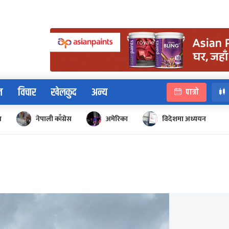
न
विचार
खेलकुद
अन्य
पात्रो
न
नेपाली काँग्रेस
अमेरिका
विदेशमा अध्ययन