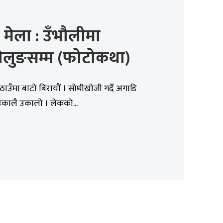
 मेला : उँभौलीमा
ेलुङसम्म (फोटोकथा)
ाउँमा बाटो बिरायौं । सोधीखोजी गर्दै अगाडि
 उकालै उकालो । लेकको...