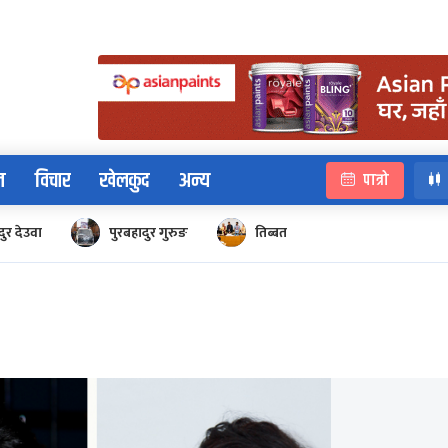
न
विचार
खेलकुद
अन्य
पात्रो
ुर देउवा
पुरबहादुर गुरुङ
तिब्बत