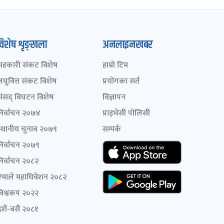
विशेष शृङ्खला
अनलाइनखबर
सहकारी संकट विशेष
हाम्रो टिम
लघुवित्त संकट विशेष
प्रयोगका सर्त
संसद् विघटन विशेष
विज्ञापन
निर्वाचन २०७४
प्राइभेसी पोलिसी
स्थानीय चुनाव २०७९
सम्पर्क
निर्वाचन २०७९
निर्वाचन २०८२
एमाले महाधिवेशन २०८२
विश्वकप २०२२
शैं-बसैं २०८१