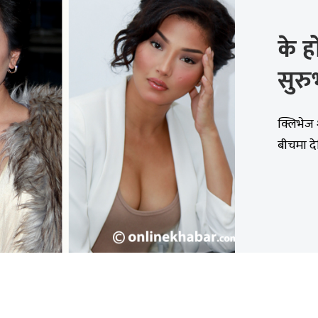
के ह
सुरु
क्लिभेज 
बीचमा दे