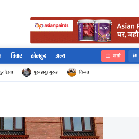
न
विचार
खेलकुद
अन्य
पात्रो
ुर देउवा
पुरबहादुर गुरुङ
तिब्बत