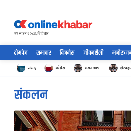
Skip
to
content
२१ साउन २०८३, बिहीबार
होमपेज
समाचार
बिजनेस
जीवनशैली
मनोरञ्ज
संसद्
काँग्रेस
गगन थापा
शेरबहाद
संकलन