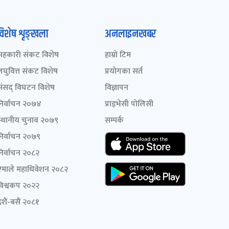
विशेष शृङ्खला
अनलाइनखबर
सहकारी संकट विशेष
हाम्रो टिम
लघुवित्त संकट विशेष
प्रयोगका सर्त
संसद् विघटन विशेष
विज्ञापन
निर्वाचन २०७४
प्राइभेसी पोलिसी
स्थानीय चुनाव २०७९
सम्पर्क
निर्वाचन २०७९
निर्वाचन २०८२
एमाले महाधिवेशन २०८२
विश्वकप २०२२
शैं-बसैं २०८१