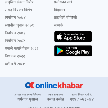
लघुवित्त संकट विशेष
प्रयोगका सर्त
संसद् विघटन विशेष
विज्ञापन
निर्वाचन २०७४
प्राइभेसी पोलिसी
स्थानीय चुनाव २०७९
सम्पर्क
निर्वाचन २०७९
निर्वाचन २०८२
एमाले महाधिवेशन २०८२
विश्वकप २०२२
दशैं-बसैं २०८१
अध्यक्ष तथा प्रबन्ध निर्देशक:
प्रधान सम्पादक:
सूचना विभाग दर्ता नं.
धर्मराज भुसाल
बसन्त बस्नेत
२१४ / ०७३–७४
+977-1-4790176, +977-1-4796489