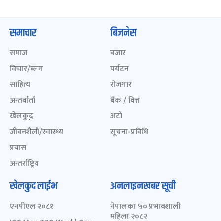
समाचार
बिजनेस
समाज
बजार
विचार/ब्लग
पर्यटन
साहित्य
रोजगार
अन्तर्वार्ता
बैंक / वित्त
खेलकुद़़
अटो
जीवनशैली/स्वास्थ्य
सूचना-प्रविधि
प्रवास
अन्तर्राष्ट्रिय
खेलकुद लाईभ
अनलाइनखबर सूची
एनपीएल २०८१
नेपालका ५० प्रभावशाली
महिला २०८२