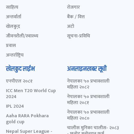
साहित्य
रोजगार
अन्तर्वार्ता
बैंक / वित्त
खेलकुद़़
अटो
जीवनशैली/स्वास्थ्य
सूचना-प्रविधि
प्रवास
अन्तर्राष्ट्रिय
खेलकुद लाईभ
अनलाइनखबर सूची
एनपीएल २०८१
नेपालका ५० प्रभावशाली
महिला २०८२
ICC Men T20 World Cup
2024
नेपालका ५० प्रभावशाली
महिला २०८१
IPL 2024
नेपालका ५० प्रभावशाली
Aaha RARA Pokhara
महिला २०८०
gold cup
चालीस मुनिका चालीस- २०८३
Nepal Super League -
- छनोट मनोनयन फर्म