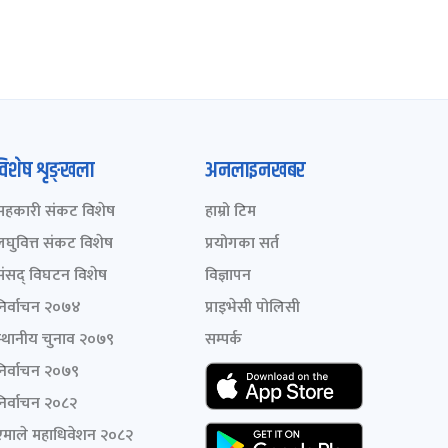
विशेष शृङ्खला
अनलाइनखबर
सहकारी संकट विशेष
हाम्रो टिम
लघुवित्त संकट विशेष
प्रयोगका सर्त
संसद् विघटन विशेष
विज्ञापन
निर्वाचन २०७४
प्राइभेसी पोलिसी
स्थानीय चुनाव २०७९
सम्पर्क
निर्वाचन २०७९
निर्वाचन २०८२
एमाले महाधिवेशन २०८२