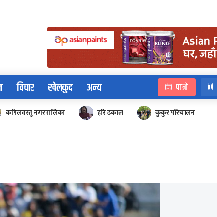
न
विचार
खेलकुद
अन्य
पात्रो
कपिलवस्तु नगरपालिका
हरि ढकाल
कुकुर परिचालन