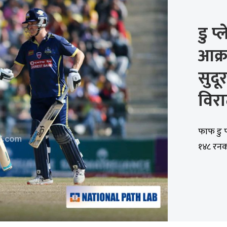
डु प
आक्
सुदू
विर
फाफ डु प
१४८ रनको