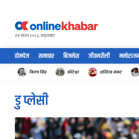
Skip
to
content
२४ साउन २०८३, आइतबार
होमपेज
समाचार
बिजनेस
जीवनशैली
मनोरञ्ज
किरण सिंह
कोटेश्वर
अस्तित्व संकट
डु प्लेसी