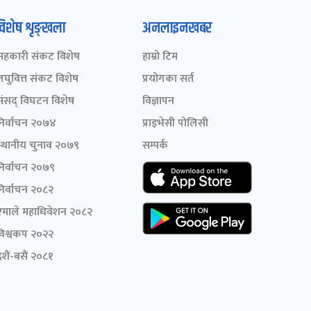
विशेष शृङ्खला
अनलाइनखबर
सहकारी संकट विशेष
हाम्रो टिम
लघुवित्त संकट विशेष
प्रयोगका सर्त
संसद् विघटन विशेष
विज्ञापन
निर्वाचन २०७४
प्राइभेसी पोलिसी
स्थानीय चुनाव २०७९
सम्पर्क
निर्वाचन २०७९
निर्वाचन २०८२
एमाले महाधिवेशन २०८२
विश्वकप २०२२
शैं-बसैं २०८१