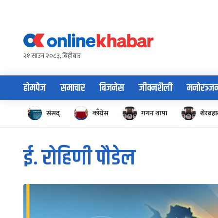
Skip
to
content
२१ साउन २०८३, बिहीबार
होमपेज
समाचार
बिजनेस
जीवनशैली
मनोरञ्ज
संसद्
काँग्रेस
गगन थापा
शेरबहाद
ई. रोहिणी पौडेल