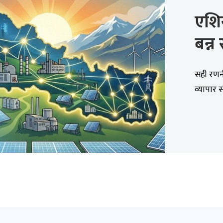
एशिय
बन्न
सही रणनी
व्यापार 