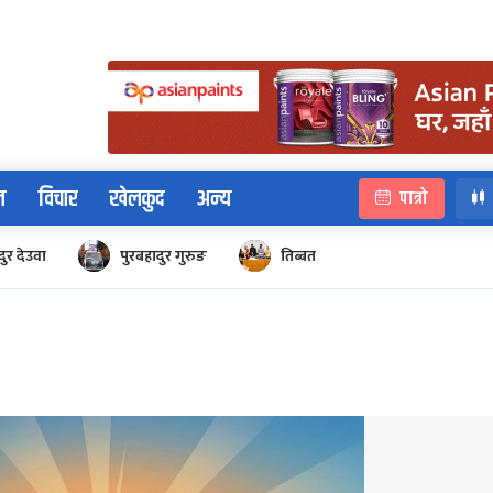
न
विचार
खेलकुद
अन्य
पात्रो
ुर देउवा
पुरबहादुर गुरुङ
तिब्बत