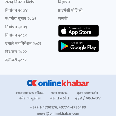
संसद् विघटन विशेष
विज्ञापन
निर्वाचन २०७४
प्राइभेसी पोलिसी
स्थानीय चुनाव २०७९
सम्पर्क
निर्वाचन २०७९
निर्वाचन २०८२
एमाले महाधिवेशन २०८२
विश्वकप २०२२
दशैं-बसैं २०८१
अध्यक्ष तथा प्रबन्ध निर्देशक:
प्रधान सम्पादक:
सूचना विभाग दर्ता नं.
धर्मराज भुसाल
बसन्त बस्नेत
२१४ / ०७३–७४
+977-1-4790176, +977-1-4796489
news@onlinekhabar.com