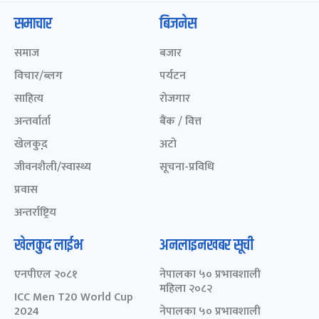
समाचार
बिजनेस
समाज
बजार
विचार/ब्लग
पर्यटन
साहित्य
रोजगार
अन्तर्वार्ता
बैंक / वित्त
खेलकुद़़
अटो
जीवनशैली/स्वास्थ्य
सूचना-प्रविधि
प्रवास
अन्तर्राष्ट्रिय
खेलकुद लाईभ
अनलाइनखबर सूची
एनपीएल २०८१
नेपालका ५० प्रभावशाली
महिला २०८२
ICC Men T20 World Cup
2024
नेपालका ५० प्रभावशाली