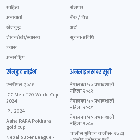
साहित्य
रोजगार
अन्तर्वार्ता
बैंक / वित्त
खेलकुद़़
अटो
जीवनशैली/स्वास्थ्य
सूचना-प्रविधि
प्रवास
अन्तर्राष्ट्रिय
खेलकुद लाईभ
अनलाइनखबर सूची
एनपीएल २०८१
नेपालका ५० प्रभावशाली
महिला २०८२
ICC Men T20 World Cup
2024
नेपालका ५० प्रभावशाली
महिला २०८१
IPL 2024
नेपालका ५० प्रभावशाली
Aaha RARA Pokhara
महिला २०८०
gold cup
चालीस मुनिका चालीस- २०८३
Nepal Super League -
- छनोट मनोनयन फर्म