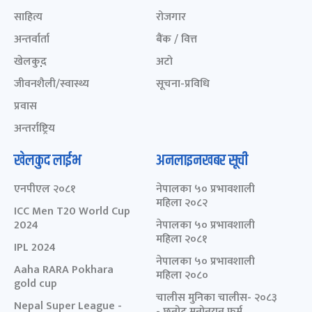
साहित्य
रोजगार
अन्तर्वार्ता
बैंक / वित्त
खेलकुद़़
अटो
जीवनशैली/स्वास्थ्य
सूचना-प्रविधि
प्रवास
अन्तर्राष्ट्रिय
खेलकुद लाईभ
अनलाइनखबर सूची
एनपीएल २०८१
नेपालका ५० प्रभावशाली
महिला २०८२
ICC Men T20 World Cup
2024
नेपालका ५० प्रभावशाली
महिला २०८१
IPL 2024
नेपालका ५० प्रभावशाली
Aaha RARA Pokhara
महिला २०८०
gold cup
चालीस मुनिका चालीस- २०८३
Nepal Super League -
- छनोट मनोनयन फर्म