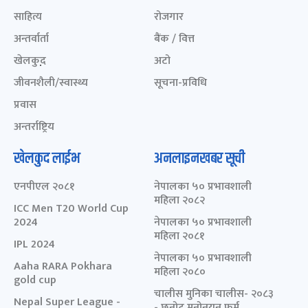
साहित्य
रोजगार
अन्तर्वार्ता
बैंक / वित्त
खेलकुद़़
अटो
जीवनशैली/स्वास्थ्य
सूचना-प्रविधि
प्रवास
अन्तर्राष्ट्रिय
खेलकुद लाईभ
अनलाइनखबर सूची
एनपीएल २०८१
नेपालका ५० प्रभावशाली
महिला २०८२
ICC Men T20 World Cup
2024
नेपालका ५० प्रभावशाली
महिला २०८१
IPL 2024
नेपालका ५० प्रभावशाली
Aaha RARA Pokhara
महिला २०८०
gold cup
चालीस मुनिका चालीस- २०८३
Nepal Super League -
- छनोट मनोनयन फर्म