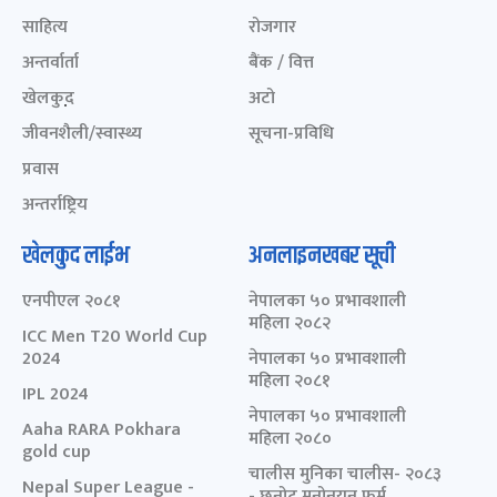
साहित्य
रोजगार
अन्तर्वार्ता
बैंक / वित्त
खेलकुद़़
अटो
जीवनशैली/स्वास्थ्य
सूचना-प्रविधि
प्रवास
अन्तर्राष्ट्रिय
खेलकुद लाईभ
अनलाइनखबर सूची
एनपीएल २०८१
नेपालका ५० प्रभावशाली
महिला २०८२
ICC Men T20 World Cup
2024
नेपालका ५० प्रभावशाली
महिला २०८१
IPL 2024
नेपालका ५० प्रभावशाली
Aaha RARA Pokhara
महिला २०८०
gold cup
चालीस मुनिका चालीस- २०८३
Nepal Super League -
- छनोट मनोनयन फर्म