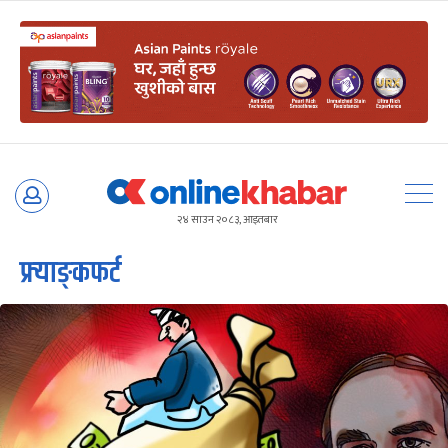
Skip
to
२४ साउन २०८३, आइतबार
content
फ्र्याङ्कफर्ट