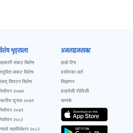
विशेष शृङ्खला
अनलाइनखबर
सहकारी संकट विशेष
हाम्रो टिम
लघुवित्त संकट विशेष
प्रयोगका सर्त
संसद् विघटन विशेष
विज्ञापन
निर्वाचन २०७४
प्राइभेसी पोलिसी
स्थानीय चुनाव २०७९
सम्पर्क
निर्वाचन २०७९
निर्वाचन २०८२
एमाले महाधिवेशन २०८२