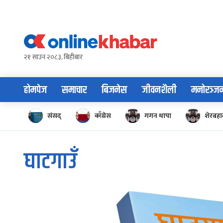
Skip
to
content
२१ साउन २०८३, बिहीबार
होमपेज
समाचार
बिजनेस
जीवनशैली
मनोरञ्ज
संसद्
काँग्रेस
गगन थापा
शेरबहाद
घाटगाउँ