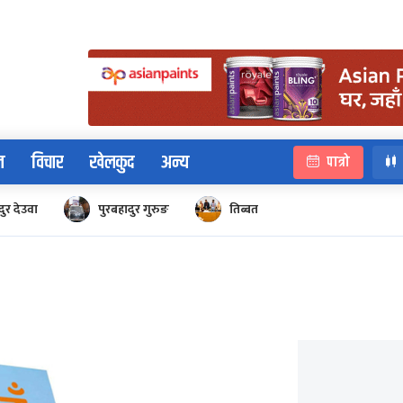
न
विचार
खेलकुद
अन्य
पात्रो
ुर देउवा
पुरबहादुर गुरुङ
तिब्बत