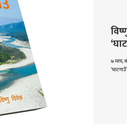
विष्
‘घाट
७ माघ, क
‘घाटगाउँ