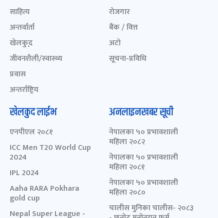
साहित्य
रोजगार
अन्तर्वार्ता
बैंक / वित्त
खेलकुद़़
अटो
जीवनशैली/स्वास्थ्य
सूचना-प्रविधि
प्रवास
अन्तर्राष्ट्रिय
खेलकुद लाईभ
अनलाइनखबर सूची
एनपीएल २०८१
नेपालका ५० प्रभावशाली
महिला २०८२
ICC Men T20 World Cup
2024
नेपालका ५० प्रभावशाली
महिला २०८१
IPL 2024
नेपालका ५० प्रभावशाली
Aaha RARA Pokhara
महिला २०८०
gold cup
चालीस मुनिका चालीस- २०८३
Nepal Super League -
- छनोट मनोनयन फर्म