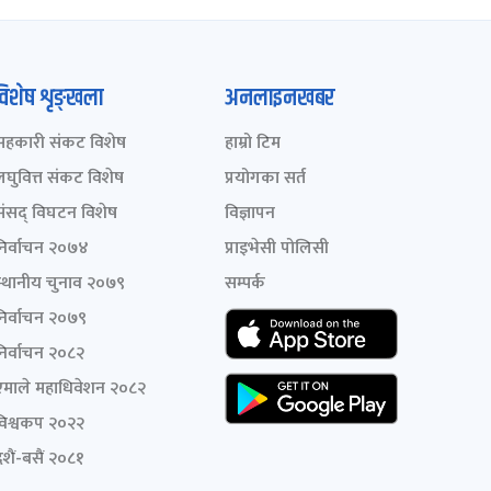
विशेष शृङ्खला
अनलाइनखबर
सहकारी संकट विशेष
हाम्रो टिम
लघुवित्त संकट विशेष
प्रयोगका सर्त
संसद् विघटन विशेष
विज्ञापन
निर्वाचन २०७४
प्राइभेसी पोलिसी
स्थानीय चुनाव २०७९
सम्पर्क
निर्वाचन २०७९
निर्वाचन २०८२
एमाले महाधिवेशन २०८२
विश्वकप २०२२
शैं-बसैं २०८१