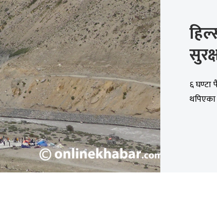
हिल्
सुरक
६ घण्टा 
थपिएका ज