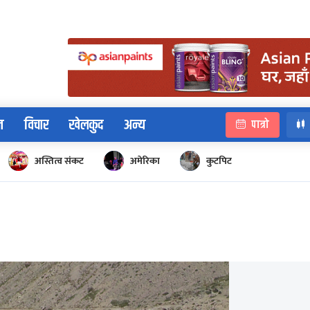
न
विचार
खेलकुद
अन्य
पात्रो
अस्तित्व संकट
अमेरिका
कुटपिट