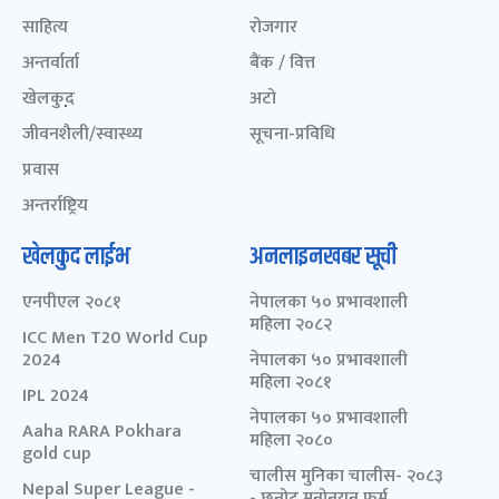
साहित्य
रोजगार
अन्तर्वार्ता
बैंक / वित्त
खेलकुद़़
अटो
जीवनशैली/स्वास्थ्य
सूचना-प्रविधि
प्रवास
अन्तर्राष्ट्रिय
खेलकुद लाईभ
अनलाइनखबर सूची
एनपीएल २०८१
नेपालका ५० प्रभावशाली
महिला २०८२
ICC Men T20 World Cup
2024
नेपालका ५० प्रभावशाली
महिला २०८१
IPL 2024
नेपालका ५० प्रभावशाली
Aaha RARA Pokhara
महिला २०८०
gold cup
चालीस मुनिका चालीस- २०८३
Nepal Super League -
- छनोट मनोनयन फर्म