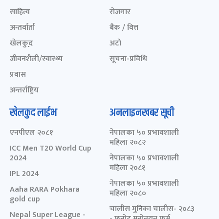
साहित्य
रोजगार
अन्तर्वार्ता
बैंक / वित्त
खेलकुद़़
अटो
जीवनशैली/स्वास्थ्य
सूचना-प्रविधि
प्रवास
अन्तर्राष्ट्रिय
खेलकुद लाईभ
अनलाइनखबर सूची
एनपीएल २०८१
नेपालका ५० प्रभावशाली
महिला २०८२
ICC Men T20 World Cup
2024
नेपालका ५० प्रभावशाली
महिला २०८१
IPL 2024
नेपालका ५० प्रभावशाली
Aaha RARA Pokhara
महिला २०८०
gold cup
चालीस मुनिका चालीस- २०८३
Nepal Super League -
- छनोट मनोनयन फर्म