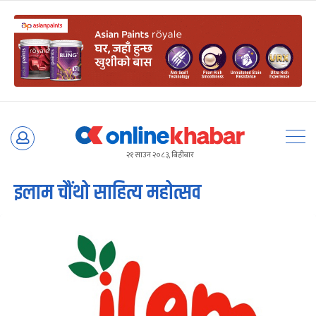
Skip
to
२१ साउन २०८३, बिहीबार
content
इलाम चौंथो साहित्य महोत्सव