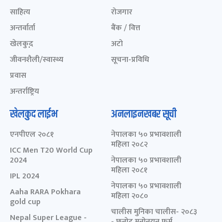
साहित्य
रोजगार
अन्तर्वार्ता
बैंक / वित्त
खेलकुद़़
अटो
जीवनशैली/स्वास्थ्य
सूचना-प्रविधि
प्रवास
अन्तर्राष्ट्रिय
खेलकुद लाईभ
अनलाइनखबर सूची
एनपीएल २०८१
नेपालका ५० प्रभावशाली
महिला २०८२
ICC Men T20 World Cup
2024
नेपालका ५० प्रभावशाली
महिला २०८१
IPL 2024
नेपालका ५० प्रभावशाली
Aaha RARA Pokhara
महिला २०८०
gold cup
चालीस मुनिका चालीस- २०८३
Nepal Super League -
- छनोट मनोनयन फर्म