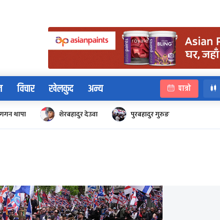
न
विचार
खेलकुद
अन्य
पात्रो
गगन थापा
शेरबहादुर देउवा
पुरबहादुर गुरुङ