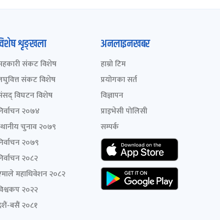
विशेष शृङ्खला
अनलाइनखबर
सहकारी संकट विशेष
हाम्रो टिम
लघुवित्त संकट विशेष
प्रयोगका सर्त
संसद् विघटन विशेष
विज्ञापन
निर्वाचन २०७४
प्राइभेसी पोलिसी
स्थानीय चुनाव २०७९
सम्पर्क
निर्वाचन २०७९
निर्वाचन २०८२
एमाले महाधिवेशन २०८२
विश्वकप २०२२
शैं-बसैं २०८१