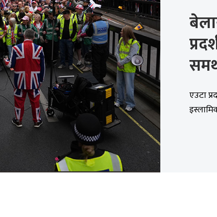
बेला
प्रदर
समर्
एउटा प्र
इस्लामिक