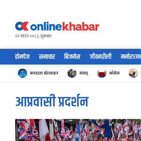
Skip
to
content
२२ साउन २०८३, शुक्रबार
होमपेज
समाचार
बिजनेस
जीवनशैली
मनोरञ्ज
करदाता प्रोत्साहन
संसद्
काँग्रेस
आप्रवासी प्रदर्शन